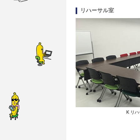
リハーサル室
K リ